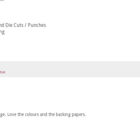
d Die Cuts / Punches
ing
mie
mage. Love the colours and the backing papers.