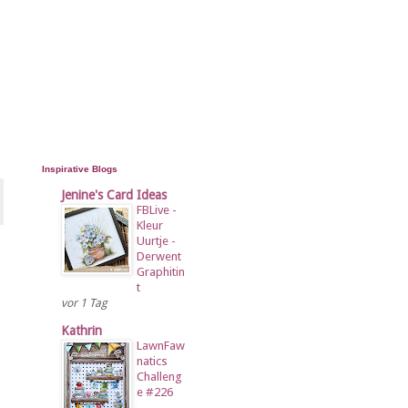
Inspirative Blogs
Jenine's Card Ideas
FBLive -
Kleur
Uurtje -
Derwent
Graphitin
t
vor 1 Tag
Kathrin
LawnFaw
natics
Challeng
e #226