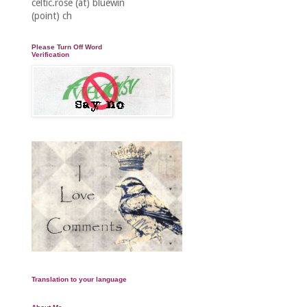
celtic.rose (at) bluewin
(point) ch
Please Turn Off Word
Verification
Translation to your language