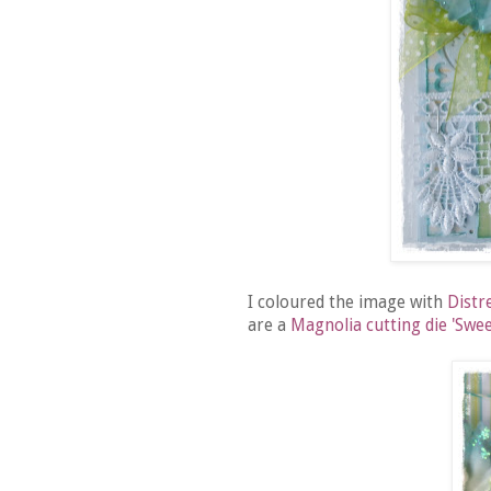
I coloured the image with
Distr
are a
Magnolia cutting die
'Swee