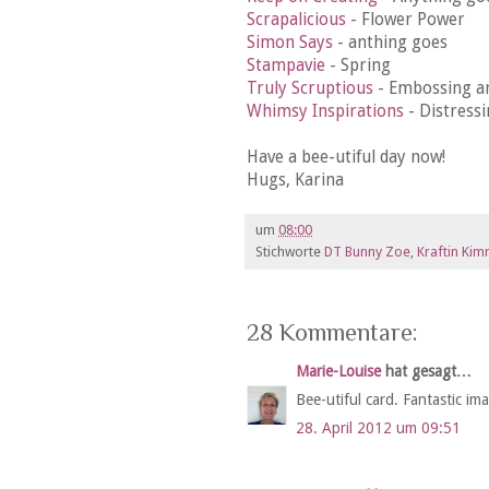
Scrapalicious
- Flower Power
Simon Says
- anthing goes
Stampavie
- Spring
Truly Scruptious
- Embossing an
Whimsy Inspirations
- Distress
Have a bee-utiful day now!
Hugs, Karina
um
08:00
Stichworte
DT Bunny Zoe
,
Kraftin Kim
28 Kommentare:
Marie-Louise
hat gesagt…
Bee-utiful card. Fantastic i
28. April 2012 um 09:51