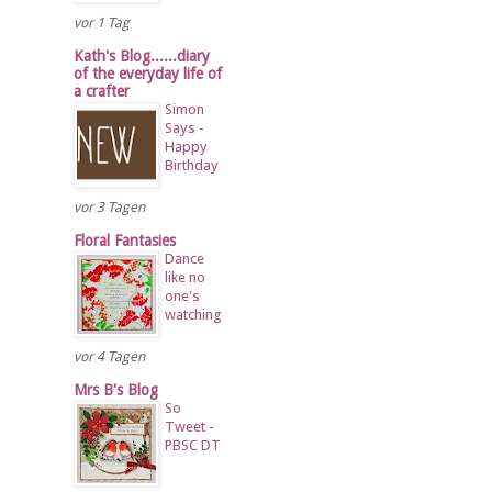
vor 1 Tag
Kath's Blog......diary
of the everyday life of
a crafter
Simon
Says -
Happy
Birthday
vor 3 Tagen
Floral Fantasies
Dance
like no
one's
watching
vor 4 Tagen
Mrs B's Blog
So
Tweet -
PBSC DT