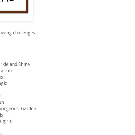
lowing challenges:
rkle and Shine
ration
es
agic
r
on
Gorgeous, Garden
ls
e girls
es