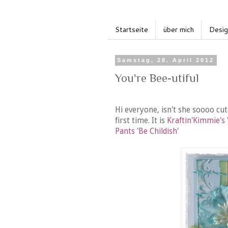
Startseite
über mich
Desi
Samstag, 28. April 2012
You're Bee-utiful
Hi everyone, isn't she soooo cute
first time. It is
Kraftin'Kimmie's
Pants
'Be Childish'