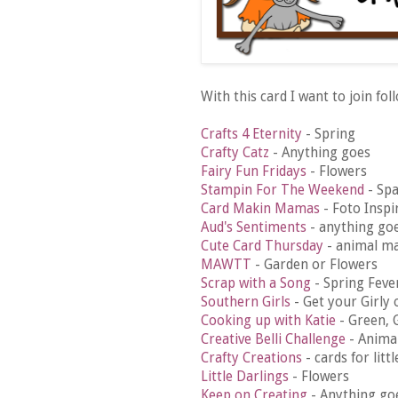
With this card I want to join fol
Crafts 4 Eternity
- Spring
Crafty Catz
- Anything goes
Fairy Fun Fridays
- Flowers
Stampin For The Weekend
- Spa
Card Makin Mamas
- Foto Inspi
Aud's Sentiments
- anything go
Cute Card Thursday
- animal m
MAWTT
- Garden or Flowers
Scrap with a Song
- Spring Feve
Southern Girls
- Get your Girly 
Cooking up with Katie
- Green, 
Creative Belli Challenge
- Anima
Crafty Creations
- cards for littl
Little Darlings
- Flowers
Keep on Creating
- Anything go