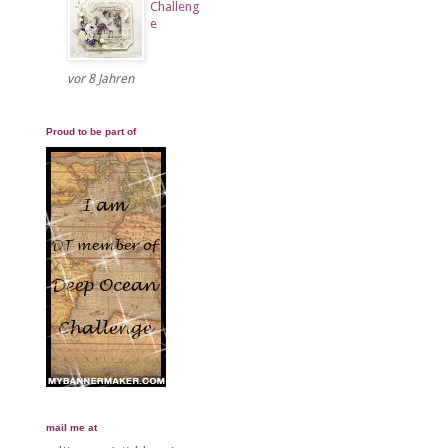
Challeng
e
vor 8 Jahren
Proud to be part of
mail me at