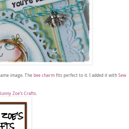
 same image. The
bee charm
fits perfect to it. I added it with
Sew
Bunny Zoe's Crafts
.