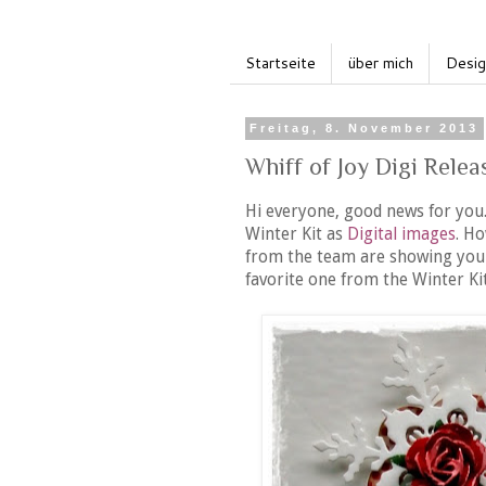
Startseite
über mich
Desi
Freitag, 8. November 2013
Whiff of Joy Digi Rele
Hi everyone, good news for you.
Winter Kit as
Digital images
. H
from the team are showing you
favorite one from the Winter Kit.