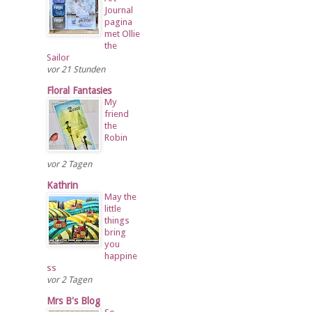
Journal
pagina
met Ollie
the
Sailor
vor 21 Stunden
Floral Fantasies
My
friend
the
Robin
vor 2 Tagen
Kathrin
May the
little
things
bring
you
happine
ss
vor 2 Tagen
Mrs B's Blog