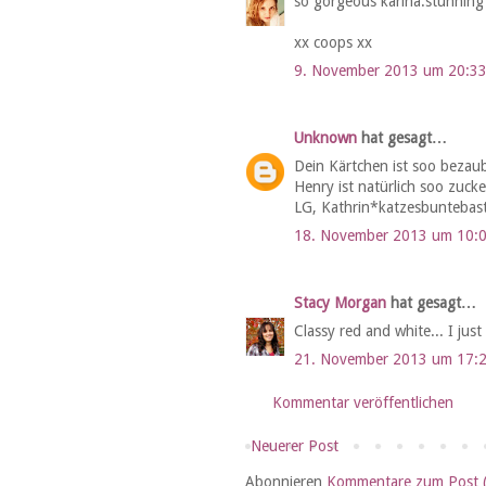
so gorgeous karina.stunning
xx coops xx
9. November 2013 um 20:3
Unknown
hat gesagt…
Dein Kärtchen ist soo bezaub
Henry ist natürlich soo zuck
LG, Kathrin*katzesbuntebast
18. November 2013 um 10:
Stacy Morgan
hat gesagt…
Classy red and white... I jus
21. November 2013 um 17:
Kommentar veröffentlichen
Neuerer Post
Abonnieren
Kommentare zum Post 