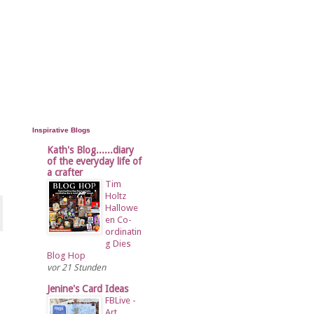
Inspirative Blogs
Kath's Blog......diary
of the everyday life of
a crafter
Tim
Holtz
Hallowe
en Co-
ordinatin
g Dies
Blog Hop
vor 21 Stunden
Jenine's Card Ideas
FBLive -
Art