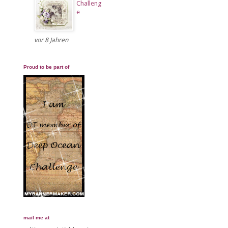
Challeng
e
vor 8 Jahren
Proud to be part of
mail me at