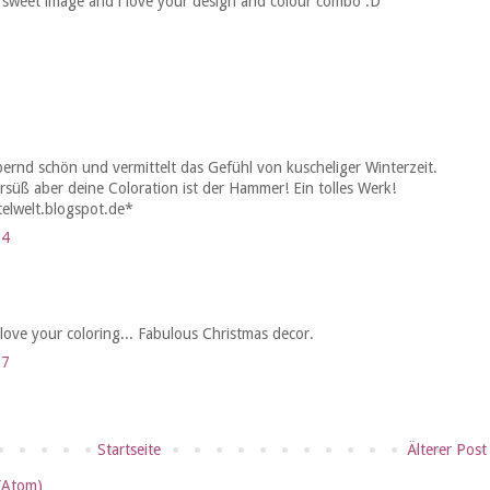
 sweet image and i love your design and colour combo :D
3
ernd schön und vermittelt das Gefühl von kuscheliger Winterzeit.
ersüß aber deine Coloration ist der Hammer! Ein tolles Werk!
elwelt.blogspot.de*
04
t love your coloring... Fabulous Christmas decor.
27
Startseite
Älterer Post
(Atom)