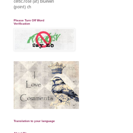
celtic.rose (at) bluewin
(point) ch
Please Turn Off Word
Verification
Translation to your language