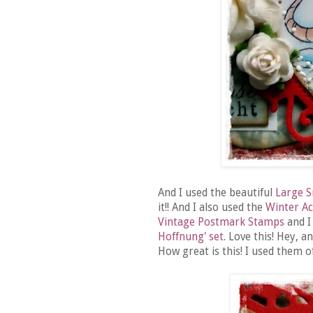
And I used the beautiful
Large S
it!! And I also used the
Winter Ac
Vintage Postmark Stamps
and I
Hoffnung' set
. Love this! Hey, 
How great is this! I used them o