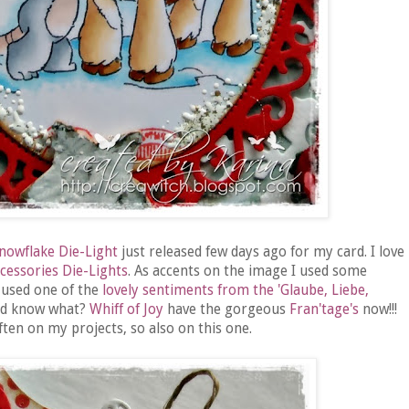
nowflake Die-Light
just released few days ago for my card. I love
cessories Die-Lights
. As accents on the image I used some
 used one of the
lovely sentiments from the 'Glaube, Liebe,
and know what?
Whiff of Joy
have the gorgeous
Fran'tage's
now!!!
ften on my projects, so also on this one.